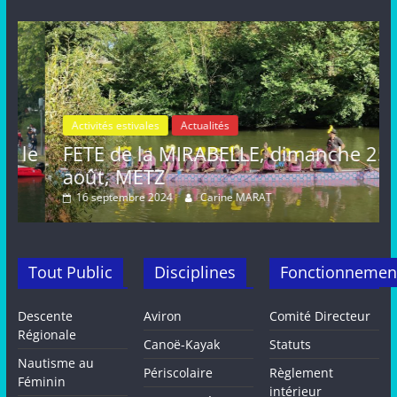
Activités estivales
Actualités
le
FETE de la MIRABELLE, dimanche 25
août, METZ
16 septembre 2024
Carine MARAT
Tout Public
Disciplines
Fonctionnemen
Descente
Aviron
Comité Directeur
Régionale
Canoë-Kayak
Statuts
Nautisme au
Périscolaire
Règlement
Féminin
intérieur