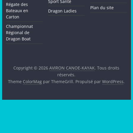
Sport Santé
Régate des
Plan du site
Bateaux en
Dragon Ladies
Carton
Championnat
Régional de
Dragon Boat
Copyright © 2026
AVIRON CANOE-KAYAK
. Tous droits
réservés.
Theme
ColorMag
par ThemeGrill. Propulsé par
WordPress
.