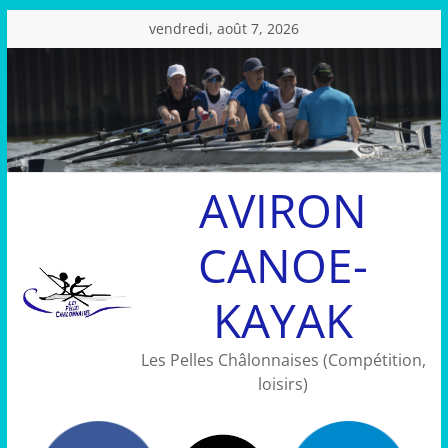
Passer
vendredi, août 7, 2026
au
contenu
AVIRON
CANOE-
KAYAK
Les Pelles Châlonnaises (Compétition,
loisirs)