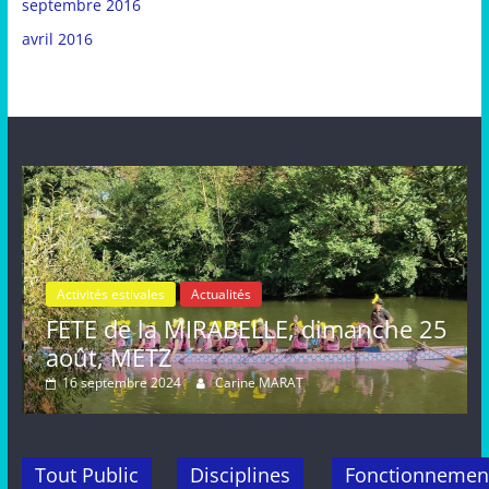
septembre 2016
avril 2016
Activités estivales
Actualités
le
FETE de la MIRABELLE, dimanche 25
août, METZ
16 septembre 2024
Carine MARAT
Tout Public
Disciplines
Fonctionnemen