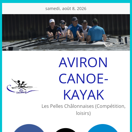
Passer
samedi, août 8, 2026
au
contenu
AVIRON
CANOE-
KAYAK
Les Pelles Châlonnaises (Compétition,
loisirs)