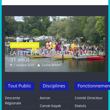
stivales
Activités estivales
E DE LA MIRABELLE, à METZ, le
FETE de l
t
août, MET
 2025
Carine MARAT
16 septembre 2
Tout Public
Disciplines
Fonctionnemen
Descente
Aviron
Comité Directeur
Régionale
Canoë-Kayak
Statuts