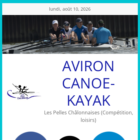
Passer
lundi, août 10, 2026
au
contenu
AVIRON
CANOE-
KAYAK
Les Pelles Châlonnaises (Compétition,
loisirs)