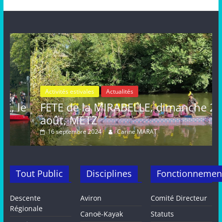
Activités estivales
Actualités
le
FETE de la MIRABELLE, dimanche 25
août, METZ
16 septembre 2024
Carine MARAT
Tout Public
Disciplines
Fonctionnemen
Descente
Aviron
Comité Directeur
Régionale
Canoë-Kayak
Statuts