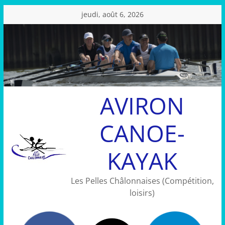
Passer
jeudi, août 6, 2026
au
contenu
AVIRON
CANOE-
KAYAK
Les Pelles Châlonnaises (Compétition,
loisirs)