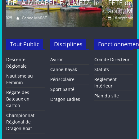
TZ, le
FETE de la MIRABELLE, dimanche 
août, METZ
16 septembre 2024
Carine MARAT
Tout Public
Disciplines
Fonctionnemen
Descente
Aviron
Comité Directeur
Régionale
Canoë-Kayak
Statuts
Nautisme au
Périscolaire
Règlement
Féminin
intérieur
Sport Santé
Régate des
Plan du site
Bateaux en
Dragon Ladies
Carton
Championnat
Régional de
Dragon Boat