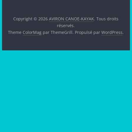
Copyright © 2026
AVIRON CANOE-KAYAK
. Tous droits
réservés.
Theme
ColorMag
par ThemeGrill. Propulsé par
WordPress
.