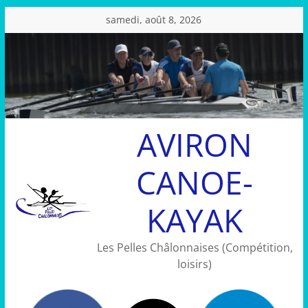
Passer
samedi, août 8, 2026
au
contenu
AVIRON
CANOE-
KAYAK
Les Pelles Châlonnaises (Compétition,
loisirs)