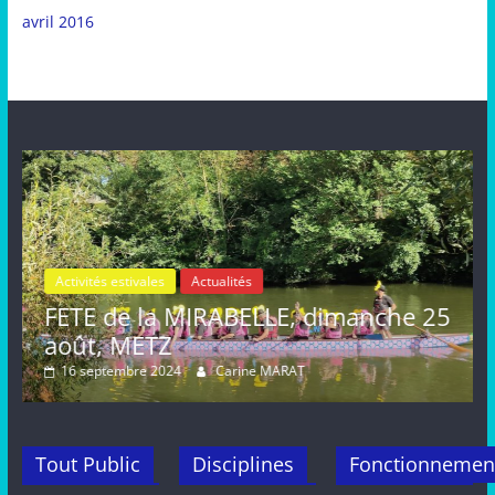
avril 2016
Activités estivales
Actualités
le
FETE de la MIRABELLE, dimanche 25
août, METZ
16 septembre 2024
Carine MARAT
Tout Public
Disciplines
Fonctionnemen