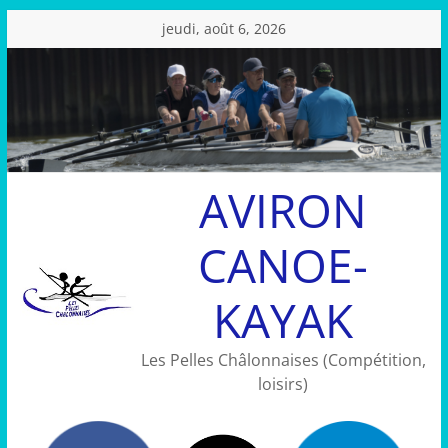
Passer
jeudi, août 6, 2026
au
contenu
AVIRON
CANOE-
KAYAK
Les Pelles Châlonnaises (Compétition,
loisirs)