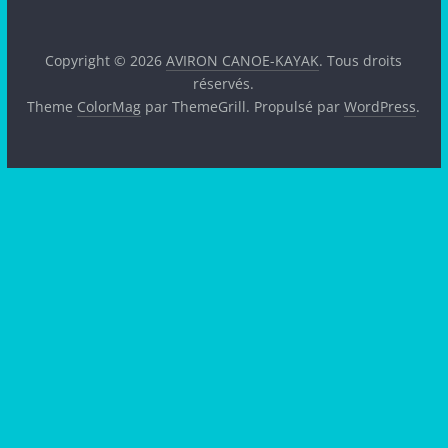
Copyright © 2026
AVIRON CANOE-KAYAK
. Tous droits
réservés.
Theme
ColorMag
par ThemeGrill. Propulsé par
WordPress
.