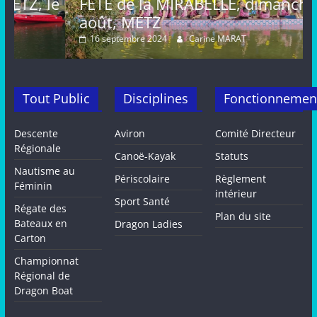
le
FETE de la MIRABELLE, dimanche 25
août, METZ
16 septembre 2024
Carine MARAT
Tout Public
Disciplines
Fonctionnemen
Descente
Aviron
Comité Directeur
Régionale
Canoë-Kayak
Statuts
Nautisme au
Périscolaire
Règlement
Féminin
intérieur
Sport Santé
Régate des
Plan du site
Bateaux en
Dragon Ladies
Carton
Championnat
Régional de
Dragon Boat