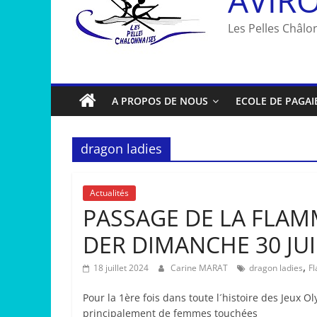
Les Pelles Châlon
A PROPOS DE NOUS
ECOLE DE PAGAI
dragon ladies
Actualités
PASSAGE DE LA FLAM
DER DIMANCHE 30 JU
,
18 juillet 2024
Carine MARAT
dragon ladies
F
Pour la 1ère fois dans toute l´histoire des Jeux
principalement de femmes touchées