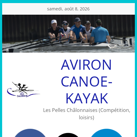
Passer
samedi, août 8, 2026
au
contenu
AVIRON
CANOE-
KAYAK
Les Pelles Châlonnaises (Compétition,
loisirs)