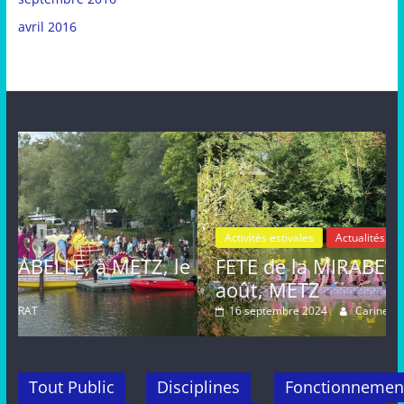
avril 2016
Activités estivales
Actualités
, le
FETE de la MIRABELLE, dimanche 25
août, METZ
16 septembre 2024
Carine MARAT
Tout Public
Disciplines
Fonctionnemen