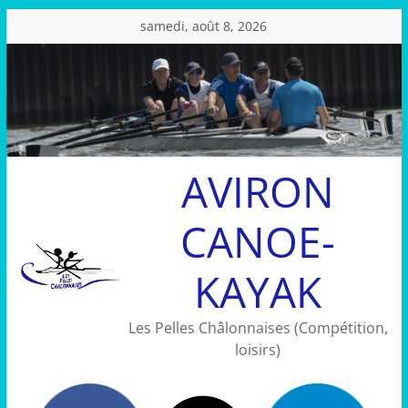
Passer
samedi, août 8, 2026
au
contenu
AVIRON
CANOE-
KAYAK
Les Pelles Châlonnaises (Compétition,
loisirs)