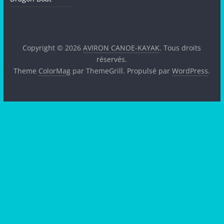
Copyright © 2026
AVIRON CANOE-KAYAK
. Tous droits
réservés.
Theme
ColorMag
par ThemeGrill. Propulsé par
WordPress
.