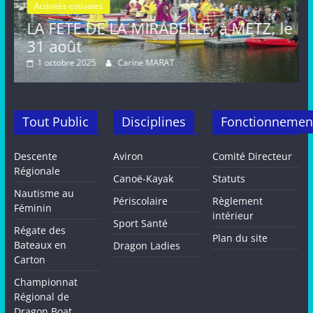
Activités estivales
Actualités
ABELLE, à METZ, le
FETE de la MIRABELLE,
août, METZ
RAT
16 septembre 2024
Carine MARA
Tout Public
Disciplines
Fonctionnemen
Descente
Aviron
Comité Directeur
Régionale
Canoë-Kayak
Statuts
Nautisme au
Périscolaire
Règlement
Féminin
intérieur
Sport Santé
Régate des
Plan du site
Bateaux en
Dragon Ladies
Carton
Championnat
Régional de
Dragon Boat