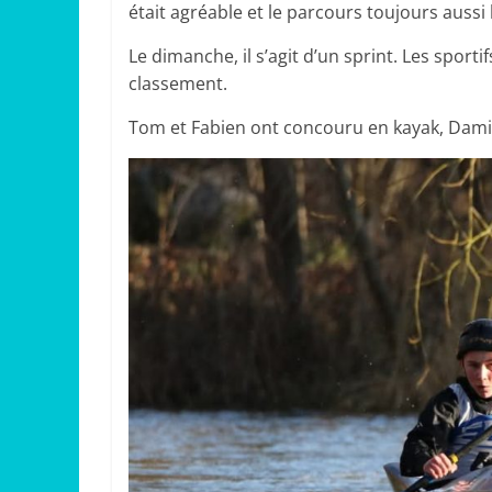
était agréable et le parcours toujours auss
Le dimanche, il s’agit d’un sprint. Les spor
classement.
Tom et Fabien ont concouru en kayak, Damie