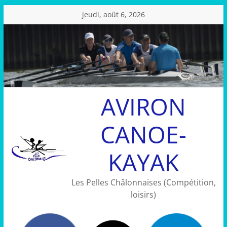
Passer
jeudi, août 6, 2026
au
contenu
AVIRON
CANOE-
KAYAK
Les Pelles Châlonnaises (Compétition,
loisirs)