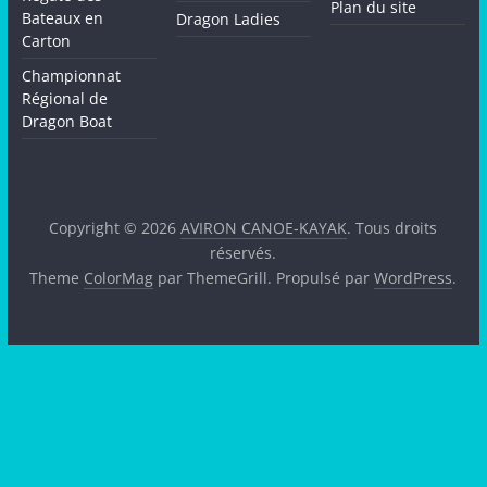
Plan du site
Bateaux en
Dragon Ladies
Carton
Championnat
Régional de
Dragon Boat
Copyright © 2026
AVIRON CANOE-KAYAK
. Tous droits
réservés.
Theme
ColorMag
par ThemeGrill. Propulsé par
WordPress
.