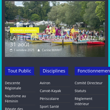
Activités estivales
Actualités
ABELLE, à METZ, le
FETE de la MIRABELLE
août, METZ
ARAT
16 septembre 2024
Carine MAR
Tout Public
Disciplines
Fonctionnemen
Descente
Aviron
Comité Directeur
Régionale
Canoë-Kayak
Statuts
Nautisme au
Périscolaire
Règlement
Féminin
intérieur
Sport Santé
Régate des